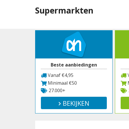
Spring
Supermarkten
naar
inhoud
Beste aanbiedingen
Vanaf €4,95
V
Minimaal €50
M
27.000+
BEKIJKEN