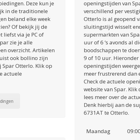
iedingen. Deze kun je
openingstijden van Spa
k in de traditionele
verschillend per vestig
gen beland elke week
Otterlo is al geopend v
ien? Of bekijk jij de
sluitingstijd wisselt e
liefst via je PC of
supermarkten van Spar
ar zie je alle
uur of 6 ‘s avonds al d
n overzicht. Artikelen
boodschappen te doen?
ist ook bollino zijn
9 of 10 uur. Hieronde
j Spar Otterlo. Klik op
openingstijden weergeg
e actuele
meer frustrerend dan e
Check de actuele openi
website van Spar. Klik
lees meer over de actu
edingen
Denk hierbij aan de s
6731AT te Otterlo.
Maandag
09:00