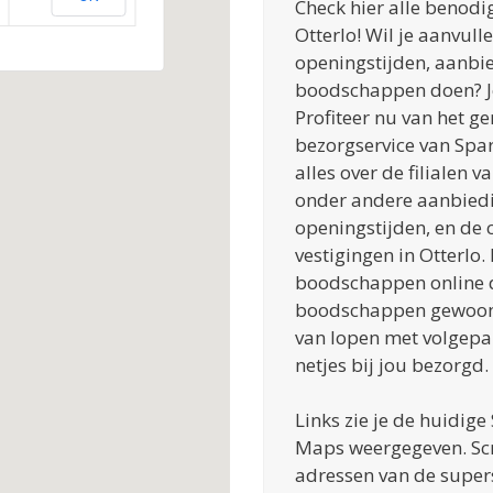
Check hier alle benodi
Otterlo! Wil je aanvull
openingstijden, aanbie
boodschappen doen? Je 
Profiteer nu van het 
bezorgservice van Spar
alles over de filialen va
onder andere aanbiedi
openingstijden, en de
vestigingen in Otterlo.
boodschappen online d
boodschappen gewoon 
van lopen met volgepak
netjes bij jou bezorgd.
Links zie je de huidige
Maps weergegeven. Scr
adressen van de supers.