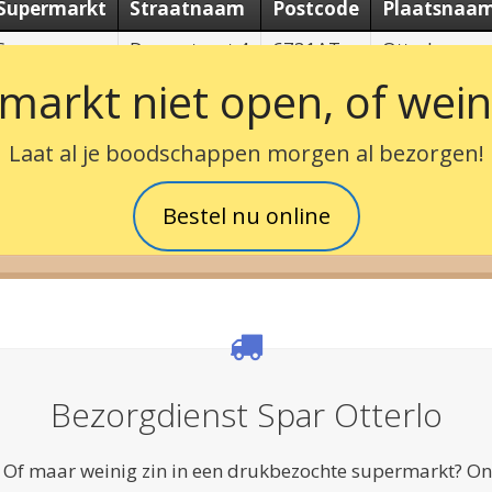
Supermarkt
Straatnaam
Postcode
Plaatsnaa
Spar
Dorpsstraat 4
6731AT
Otterlo
markt niet open, of weini
Laat al je boodschappen morgen al bezorgen!
Bestel nu online
Bezorgdienst Spar Otterlo
n? Of maar weinig zin in een drukbezochte supermarkt? 