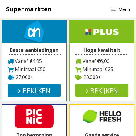
Spring
Supermarkten
Menu
naar
inhoud
Beste aanbiedingen
Hoge kwaliteit
Vanaf €4,95
Vanaf €6,00
Minimaal €50
Minimaal €25
27.000+
20.000+
BEKIJKEN
BEKIJKEN
Top bezorging
Goede service