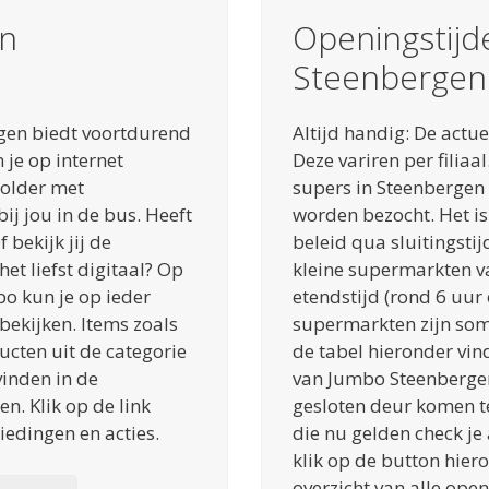
n
Openingstij
Steenbergen
gen biedt voortdurend
Altijd handig: De actu
 je op internet
Deze variren per filia
folder met
supers in Steenbergen 
j jou in de bus. Heeft
worden bezocht. Het is
 bekijk jij de
beleid qua sluitingstij
t liefst digitaal? Op
kleine supermarkten v
o kun je op ieder
etendstijd (rond 6 uur o
ekijken. Items zoals
supermarkten zijn soms
ucten uit de categorie
de tabel hieronder vin
vinden in de
van Jumbo Steenbergen.
n. Klik op de link
gesloten deur komen te
iedingen en acties.
die nu gelden check je 
klik op de button hier
overzicht van alle ope