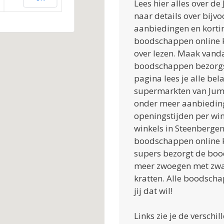
Lees hier alles over d
naar details over bijv
aanbiedingen en korti
boodschappen online ko
over lezen. Maak vand
boodschappen bezorgs
pagina lees je alle bel
supermarkten van Jumbo
onder meer aanbieding
openingstijden per win
winkels in Steenbergen.
boodschappen online k
supers bezorgt de bood
meer zwoegen met zwa
kratten. Alle boodsch
jij dat wil!
Links zie je de verschi