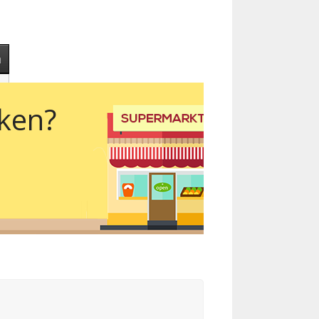
m
eken?