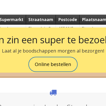
Supermarkt
Straatnaam
Postcode
Plaatsnaa
Jumbo
Floraplein 2
4651NC
Steenbergen
 zin een super te bezo
Laat al je boodschappen morgen al bezorgen!
Online bestellen