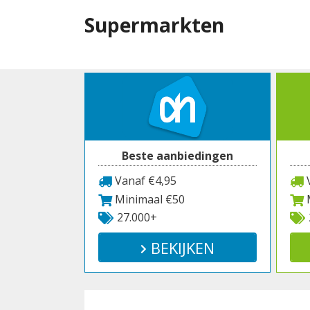
Spring
Supermarkten
naar
inhoud
Beste aanbiedingen
Vanaf €4,95
V
Minimaal €50
M
27.000+
BEKIJKEN