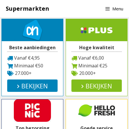
Spring
Supermarkten
Menu
naar
inhoud
Beste aanbiedingen
Hoge kwaliteit
Vanaf €4,95
Vanaf €6,00
Minimaal €50
Minimaal €25
27.000+
20.000+
BEKIJKEN
BEKIJKEN
Top bezorging
Goede service