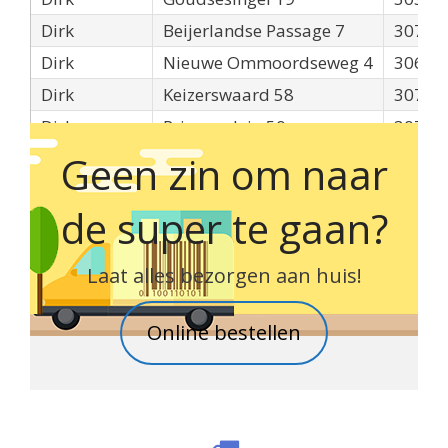
Dirk
Beijerlandse Passage 7
3074
Dirk
Nieuwe Ommoordseweg 4
3068B
Dirk
Keizerswaard 58
3078
Dirk
Prinsenplein 50
3078G
Geen zin om naar
de super te gaan?
Laat alles bezorgen aan huis!
Online bestellen