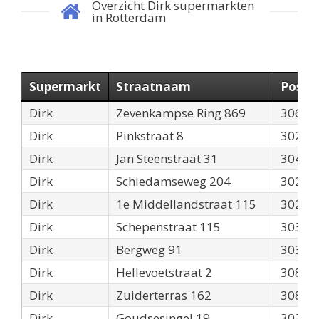
Overzicht Dirk supermarkten
in Rotterdam
Supermarkt
Straatnaam
Postc
Dirk
Zevenkampse Ring 869
3069
Dirk
Pinkstraat 8
3028X
Dirk
Jan Steenstraat 31
3042A
Dirk
Schiedamseweg 204
3025
Dirk
1e Middellandstraat 115
3021B
Dirk
Schepenstraat 115
3039N
Dirk
Bergweg 91
3037E
Dirk
Hellevoetstraat 2
3081N
Dirk
Zuiderterras 162
3083B
Dirk
Goudsesingel 19
3031E