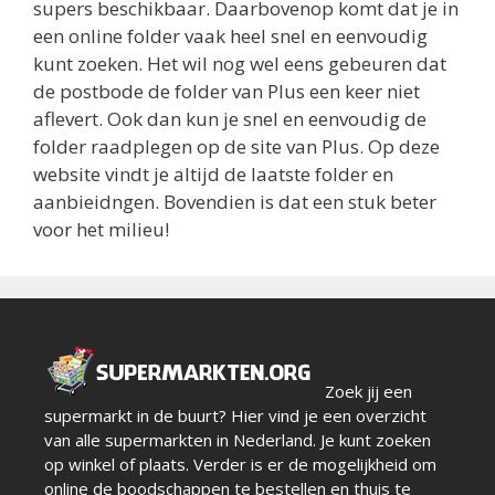
supers beschikbaar. Daarbovenop komt dat je in
een online folder vaak heel snel en eenvoudig
kunt zoeken. Het wil nog wel eens gebeuren dat
de postbode de folder van Plus een keer niet
aflevert. Ook dan kun je snel en eenvoudig de
folder raadplegen op de site van Plus. Op deze
website vindt je altijd de laatste folder en
aanbieidngen. Bovendien is dat een stuk beter
voor het milieu!
Zoek jij een
supermarkt in de buurt? Hier vind je een overzicht
van alle supermarkten in Nederland. Je kunt zoeken
op winkel of plaats. Verder is er de mogelijkheid om
online de boodschappen te bestellen en thuis te