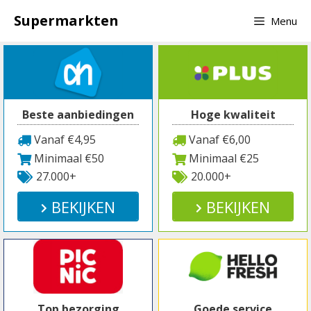
Spring
Supermarkten
Menu
naar
inhoud
Beste aanbiedingen
Hoge kwaliteit
Vanaf €4,95
Vanaf €6,00
Minimaal €50
Minimaal €25
27.000+
20.000+
BEKIJKEN
BEKIJKEN
Top bezorging
Goede service