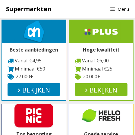
Spring
Supermarkten
Menu
naar
inhoud
Beste aanbiedingen
Hoge kwaliteit
Vanaf €4,95
Vanaf €6,00
Minimaal €50
Minimaal €25
27.000+
20.000+
BEKIJKEN
BEKIJKEN
Top bezorging
Goede service