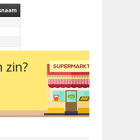
tsnaam
 zin?