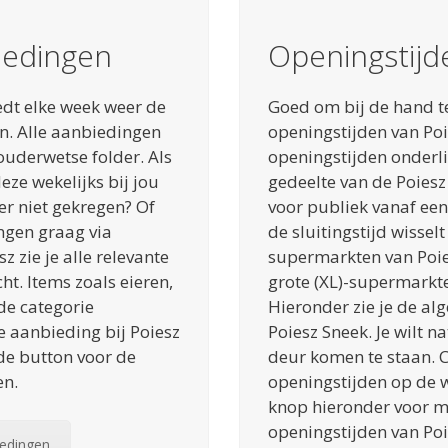
iedingen
Openingstijd
edt elke week weer de
Goed om bij de hand t
. Alle aanbiedingen
openingstijden van Poie
 ouderwetse folder. Als
openingstijden onderli
eze wekelijks bij jou
gedeelte van de Poiesz 
er niet gekregen? Of
voor publiek vanaf een 
ngen graag via
de sluitingstijd wissel
z zie je alle relevante
supermarkten van Poies
t. Items zoals eieren,
grote (XL)-supermarkte
de categorie
Hieronder zie je de a
de aanbieding bij Poiesz
Poiesz Sneek. Je wilt n
de button voor de
deur komen te staan. C
en.
openingstijden op de w
knop hieronder voor me
openingstijden van Po
iedingen