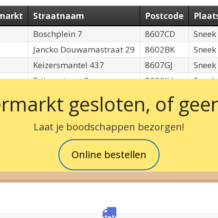
markt
Straatnaam
Postcode
Plaa
Boschplein 7
8607CD
Sneek
Jancko Douwamastraat 29
8602BK
Sneek
Keizersmantel 437
8607GJ
Sneek
Edisonstraat 3
8606JH
Sneek
rmarkt gesloten, of geen
Laat je boodschappen bezorgen!
Online bestellen