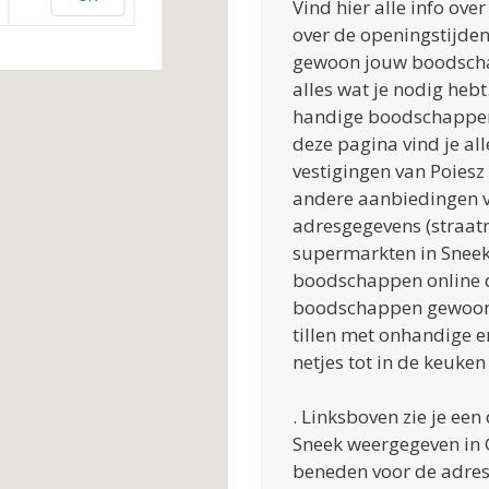
Vind hier alle info ove
over de openingstijden
gewoon jouw boodschap
alles wat je nodig hebt
handige boodschappen 
deze pagina vind je all
vestigingen van Poiesz 
andere aanbiedingen v
adresgegevens (straat
supermarkten in Sneek.
boodschappen online d
boodschappen gewoon 
tillen met onhandige e
netjes tot in de keuke
. Linksboven zie je een
Sneek weergegeven in 
beneden voor de adresse