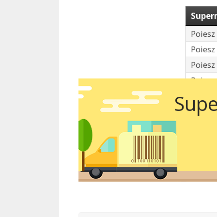
Super
Poiesz
Poiesz
Poiesz
Poiesz
Supe