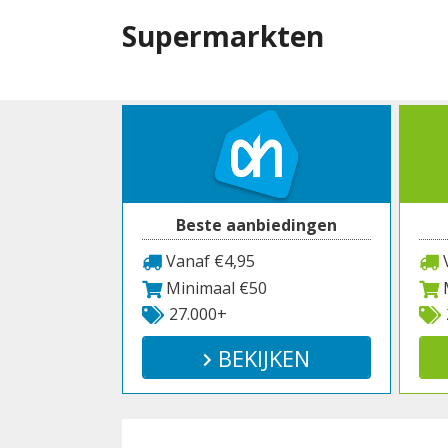
Spring
Supermarkten
naar
inhoud
Beste aanbiedingen
Vanaf €4,95
V
Minimaal €50
M
27.000+
BEKIJKEN