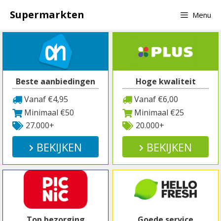
Spring
Supermarkten
Menu
naar
inhoud
Beste aanbiedingen
Hoge kwaliteit
Vanaf €4,95
Vanaf €6,00
Minimaal €50
Minimaal €25
27.000+
20.000+
BEKIJKEN
BEKIJKEN
Top bezorging
Goede service