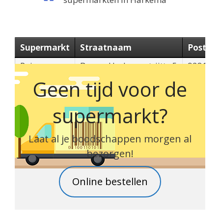
Supermarkt
Straatnaam
Postco
Poiesz
Bouwe Harkemastrjitte 5
9281PX
Geen tijd voor de
supermarkt?
Laat al je boodschappen morgen al
bezorgen!
Online bestellen