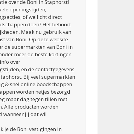
atie over de Boni in Staphorst!
ele openingstijden,
sacties, of wellicht direct
odschappen doen? Het behoort
ijkheden. Maak nu gebruik van
st van Boni. Op deze website
ver de supermarkten van Boni in
r onder meer de beste kortingen
 info over
stijden, en de contactgegevens
 Staphorst. Bij veel supermarkten
ig & snel online boodschappen
happen worden netjes bezorgd
zeg maar dag tegen tillen met
n. Alle producten worden
 wanneer jij dat wil
k je de Boni vestigingen in