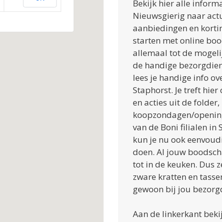
Bekijk hier alle inform
Nieuwsgierig naar actu
aanbiedingen en korting
starten met online bo
allemaal tot de mogel
de handige bezorgdien
lees je handige info o
Staphorst. Je treft hie
en acties uit de folder,
koopzondagen/opening
van de Boni filialen in
kun je nu ook eenvoud
doen. Al jouw boodsc
tot in de keuken. Dus 
zware kratten en tasse
gewoon bij jou bezorgd
Aan de linkerkant bekij