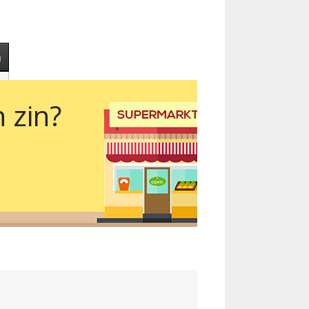
m
 zin?