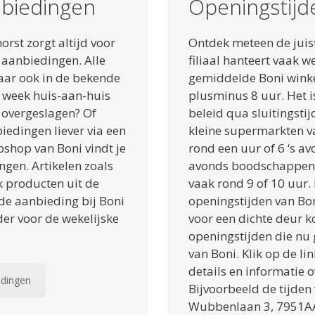
nbiedingen
Openingstijd
rst zorgt altijd voor
Ontdek meteen de juist
 aanbiedingen. Alle
filiaal hanteert vaak w
aar ook in de bekende
gemiddelde Boni winkel
e week huis-aan-huis
plusminus 8 uur. Het i
u overgeslagen? Of
beleid qua sluitingstij
biedingen liever via een
kleine supermarkten va
shop van Boni vindt je
rond een uur of 6 ‘s avo
ngen. Artikelen zoals
avonds boodschappen d
k producten uit de
vaak rond 9 of 10 uur.
 de aanbieding bij Boni
openingstijden van Bon
der voor de wekelijske
voor een dichte deur ko
openingstijden die nu g
van Boni. Klik op de li
details en informatie 
edingen
Bijvoorbeeld de tijden
Wubbenlaan 3, 7951AA 