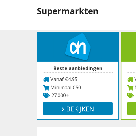
Spring
Supermarkten
naar
inhoud
Beste aanbiedingen
Vanaf €4,95
V
Minimaal €50
M
27.000+
BEKIJKEN