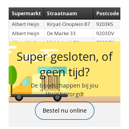
Supermarkt
Straatnaam
Postcode
P
Albert Heijn
Kiryat-Onoplein 87
9203KS
D
Albert Heijn
De Marke 33
9203DV
D
Albert Heijn
Middelwyk 31
9202GN
D
Super gesloten, of
geen tijd?
De boodschappen bij jou
thuisbezorgd!
Bestel nu online