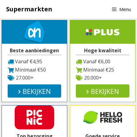
Spring
Supermarkten
Menu
naar
inhoud
Beste aanbiedingen
Hoge kwaliteit
Vanaf €4,95
Vanaf €6,00
Minimaal €50
Minimaal €25
27.000+
20.000+
BEKIJKEN
BEKIJKEN
Top bezorging
Goede service