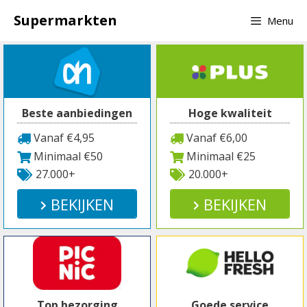
Spring
Supermarkten
Menu
naar
inhoud
Beste aanbiedingen
Hoge kwaliteit
Vanaf €4,95
Vanaf €6,00
Minimaal €50
Minimaal €25
27.000+
20.000+
BEKIJKEN
BEKIJKEN
Top bezorging
Goede service