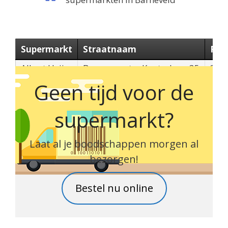
Supermarkt
Straatnaam
Pos
Albert Heijn
Burgemeester Kuntzelaan 35
377
Geen tijd voor de
supermarkt?
Laat al je boodschappen morgen al
bezorgen!
Bestel nu online